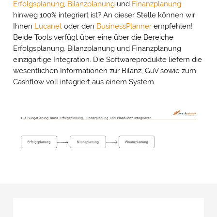
Erfolgsplanung
,
Bilanzplanung
und
Finanzplanung
hinweg 100% integriert ist? An dieser Stelle können wir
Ihnen
Lucanet
oder den
BusinessPlanner
empfehlen!
Beide Tools verfügt über eine über die Bereiche
Erfolgsplanung, Bilanzplanung und Finanzplanung
einzigartige Integration. Die Softwareprodukte liefern die
wesentlichen Informationen zur Bilanz, GuV sowie zum
Cashflow voll integriert aus einem System.
Cookie- & Datenschutz­einstellungen
PRIV
Mit Ihrer Zustimmung möchten wir Google Analytics
EINS
(anonymisierte Besucherstatistik), Google Maps
(Routenplanung) und YouTube (Videos) auf unserer Website
einsetzen. Dabei werden Daten (z. B. Ihre IP-Adresse) an diese
Anbieter übertragen und Cookies gesetzt. Über Ihre
Zustimmung würden wir uns freuen. Vielen Dank.