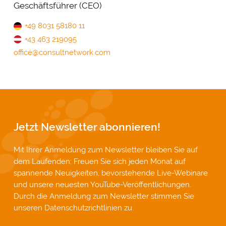
Geschäftsführer (CEO)
+49 8031 58180 11
+43 463 219095
office@consultnetwork.com
Jetzt Newsletter abonnieren!
Mit Ihrer Anmeldung zum Newsletter bleiben Sie auf
dem Laufenden: Freuen Sie sich jeden Monat auf
spannende Neuigkeiten, bevorstehende Live-Webinare
und unsere neuesten YouTube-Veröffentlichungen.
Durch die Anmeldung zum Newsletter stimmen Sie
unseren
Datenschutzrichtlinien
zu.