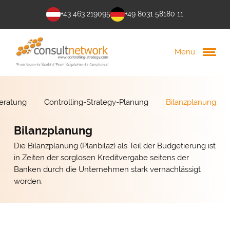
+43 463 219095
+49 8031 58180 11
Menü
eratung
Controlling-Strategy-Planung
Bilanzplanung
Bilanzplanung
Die Bilanzplanung (Planbilaz) als Teil der Budgetierung ist
in Zeiten der sorglosen Kreditvergabe seitens der
Banken durch die Unternehmen stark vernachlässigt
worden.