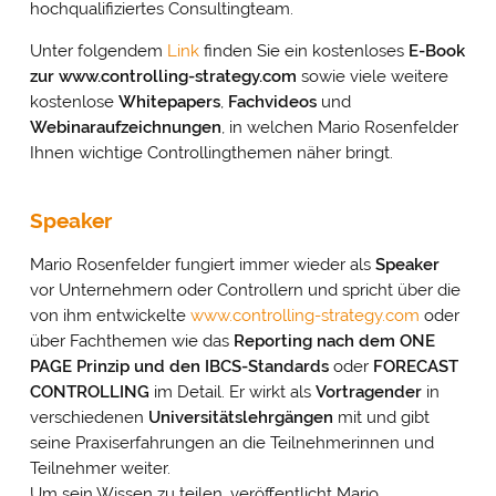
hochqualifiziertes Consultingteam.
Unter folgendem
Link
finden Sie ein kostenloses
E-Book
zur www.controlling-strategy.com
sowie viele weitere
kostenlose
Whitepapers
,
Fachvideos
und
Webinaraufzeichnungen
, in welchen Mario Rosenfelder
Ihnen wichtige Controllingthemen näher bringt.
Speaker
Mario Rosenfelder fungiert immer wieder als
Speaker
vor Unternehmern oder Controllern und spricht über die
von ihm entwickelte
www.controlling-strategy.com
oder
über Fachthemen wie das
Reporting nach dem ONE
PAGE Prinzip und den IBCS-Standards
oder
FORECAST
CONTROLLING
im Detail. Er wirkt als
Vortragender
in
verschiedenen
Universitätslehrgängen
mit und gibt
seine Praxiserfahrungen an die Teilnehmerinnen und
Teilnehmer weiter.
Um sein Wissen zu teilen, veröffentlicht Mario