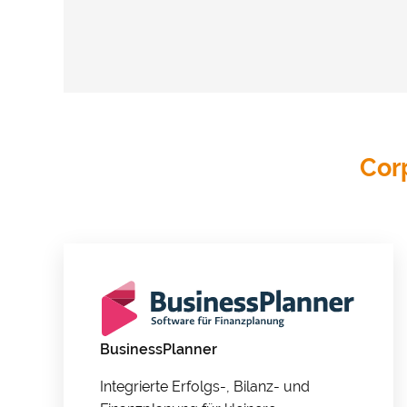
Cor
Cookie-
BusinessPlanner
Mit Ihrer Z
Besuchersta
Integrierte Erfolgs-, Bilanz- und
Website ein