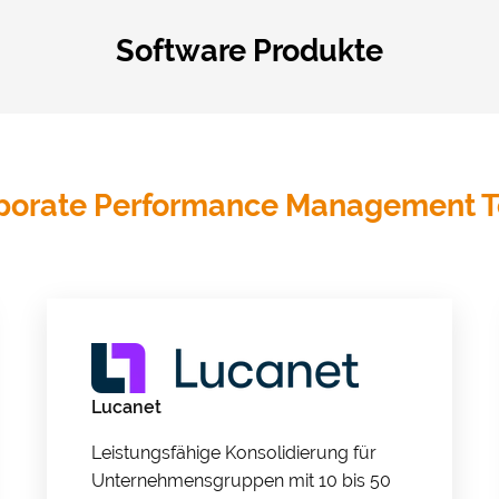
Software Produkte
porate Performance Management T
 & Datenschutz­einstellungen
Lucanet
ustimmung möchten wir Google Analytics (anonymisierte
Leistungsfähige Konsolidierung für
tistik), Google Maps (Routenplanung) und YouTube (Videos) 
Unternehmensgruppen mit 10 bis 50
setzen. Dabei werden Daten (z. B. Ihre IP-Adresse) an diese A