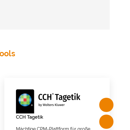
ools
PRIVATSPHÄRE-
EINSTELLUNGEN
CCH Tagetik
auf unserer
nbieter
Mächtige CPM-Plattform für große