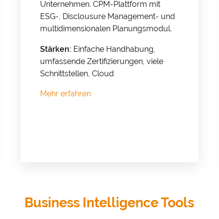
Unternehmen. CPM-Plattform mit
und Cookies gesetzt. Über Ihre Zustimmung würden wir uns 
ESG-, Disclousure Management- und
.
multidimensionalen Planungsmodul.
&
Datenschutz
Stärken:
Einfache Handhabung,
umfassende Zertifizierungen, viele
Schnittstellen, Cloud
Mehr erfahren
Business Intelligence Tools