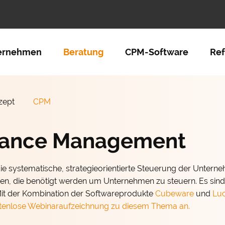
tion überspringen
ernehmen
Beratung
CPM-Software
Re
zept
CPM
mance Management
e systematische, strategieorientierte Steuerung der Unter
, die benötigt werden um Unternehmen zu steuern. Es sind d
 Mit der Kombination der Softwareprodukte
Cubeware
und
Lu
ostenlose Webinaraufzeichnung zu diesem Thema an.