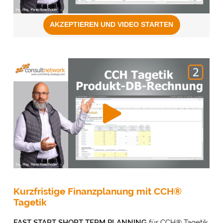
Kurzfristige Finanzplanung mit CCH®
Tagetik
FAST START SHORT TERM PLANNING
für CCH
®
Tagetik