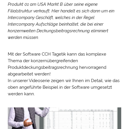
Anbieter übertragen und Cookies gesetzt. Über Ihre
Produkt 01 am USA Markt B über seine eigene
Zustimmung würden wir uns freuen. Vielen Dank.
Filialstruktur verkauft. Hier handelt es sich dann um ein
Impressum
&
Datenschutz
Intercompany Geschäft, welches in der Regel
Intercompany Aufschläge beinhaltet, die bei einer
konzernweiten Deckungsbeitragsrechnung eliminiert
werden müssen.
Mit der Software CCH Tagetik kann das komplexe
Thema der konzernübergreifenden
Produktdeckungsbeitragsrechnung hervorragend
abgearbeitet werden!
In unserer Videoserie zeigen wir Ihnen im Detail, wie das
oben angeführte Beispiel in der Software umgesetzt
werden kann.