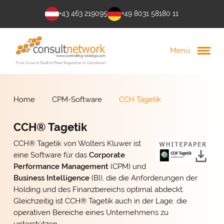
+43 463 219095
+49 8031 58180 11
Menü
Home
CPM-Software
CCH Tagetik
CCH® Tagetik
CCH
®
Tagetik von Wolters Kluwer ist
eine Software für das
Corporate
Performance Management
(CPM) und
Business Intelligence
(BI), die die Anforderungen der
Holding und des Finanzbereichs optimal abdeckt.
Gleichzeitig ist CCH
®
Tagetik auch in der Lage, die
operativen Bereiche eines Unternehmens zu
unterstützen.