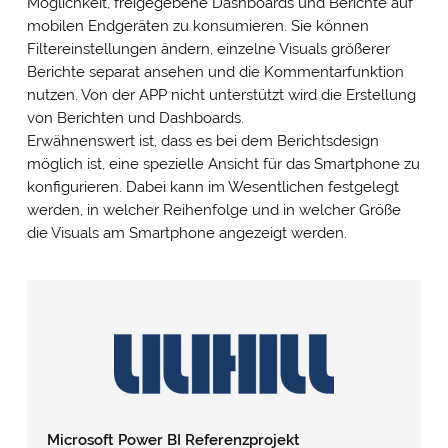
Möglichkeit, freigegebene Dashboards und Berichte auf
Anbieter übertragen und Cookies gesetzt. Über Ihre
mobilen Endgeräten zu konsumieren. Sie können
Zustimmung würden wir uns freuen. Vielen Dank.
Filtereinstellungen ändern, einzelne Visuals größerer
Impressum
&
Datenschutz
Berichte separat ansehen und die Kommentarfunktion
nutzen. Von der APP nicht unterstützt wird die Erstellung
von Berichten und Dashboards.
Erwähnenswert ist, dass es bei dem Berichtsdesign
möglich ist, eine spezielle Ansicht für das Smartphone zu
konfigurieren. Dabei kann im Wesentlichen festgelegt
werden, in welcher Reihenfolge und in welcher Größe
die Visuals am Smartphone angezeigt werden.
Microsoft Power BI Referenzprojekt