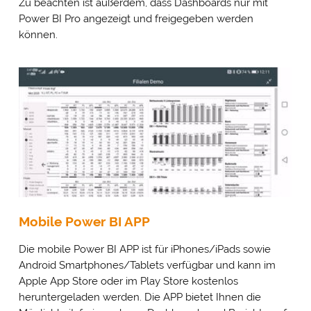
Zu beachten ist außerdem, dass Dashboards nur mit
Power BI Pro angezeigt und freigegeben werden
können.
Mobile Power BI APP
Die mobile Power BI APP ist für iPhones/iPads sowie
Cookie- & Datenschutz­einstellungen
PRIV
Android Smartphones/Tablets verfügbar und kann im
Mit Ihrer Zustimmung möchten wir Google Analytics
EINS
Apple App Store oder im Play Store kostenlos
(anonymisierte Besucherstatistik), Google Maps
(Routenplanung) und YouTube (Videos) auf unserer Website
heruntergeladen werden. Die APP bietet Ihnen die
einsetzen. Dabei werden Daten (z. B. Ihre IP-Adresse) an diese