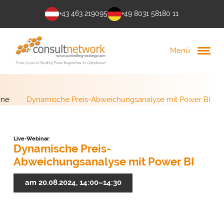
+43 463 219095
+49 8031 58180 11
Menü
ine
Dynamische Preis-Abweichungsanalyse mit Power BI
Live-Webinar:
Dynamische Preis-
Abweichungsanalyse mit Power BI
am 20.08.2024, 14:00–14:30