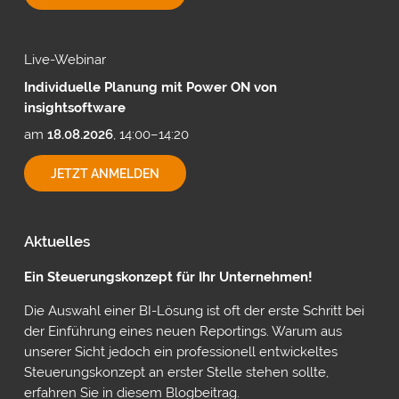
MIT
CUBEWARE
Live-Webinar
Individuelle Planung mit Power ON von
insightsoftware
am
18.08.2026
, 14:00–14:20
INDIVIDUELLE
JETZT ANMELDEN
PLANUNG
MIT
POWER
ON
Aktuelles
VON
INSIGHTSOFTWARE
Ein Steuerungskonzept für Ihr Unternehmen!
Die Auswahl einer BI-Lösung ist oft der erste Schritt bei
der Einführung eines neuen Reportings. Warum aus
unserer Sicht jedoch ein professionell entwickeltes
Steuerungskonzept an erster Stelle stehen sollte,
erfahren Sie in diesem Blogbeitrag.