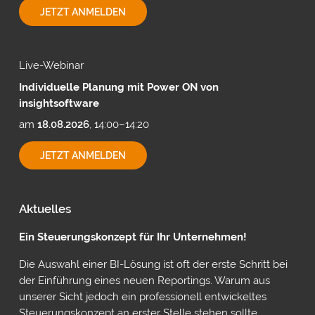
EXPORTMÖGLICHKEITEN
JETZT ANMELDEN
MIT
CUBEWARE
Live-Webinar
Individuelle Planung mit Power ON von
insightsoftware
am
18.08.2026
, 14:00–14:20
INDIVIDUELLE
JETZT ANMELDEN
PLANUNG
MIT
POWER
ON
Aktuelles
VON
INSIGHTSOFTWARE
Ein Steuerungskonzept für Ihr Unternehmen!
Die Auswahl einer BI-Lösung ist oft der erste Schritt bei
der Einführung eines neuen Reportings. Warum aus
unserer Sicht jedoch ein professionell entwickeltes
Steuerungskonzept an erster Stelle stehen sollte,