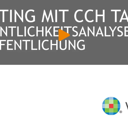
 & Datenschutz­einstellungen
ustimmung möchten wir Google Analytics (anonymisierte
tistik), Google Maps (Routenplanung) und YouTube (Videos) 
setzen. Dabei werden Daten (z. B. Ihre IP-Adresse) an diese A