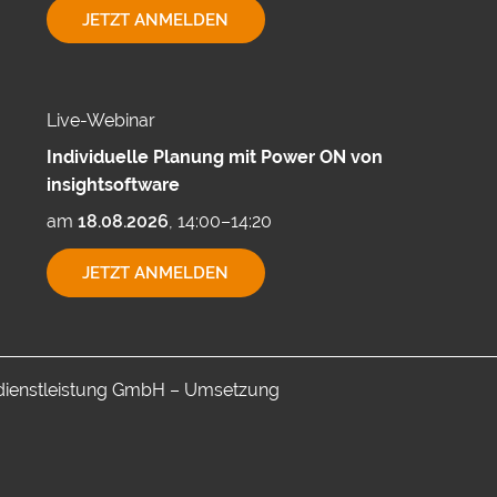
EXPORTMÖGLICHKEITEN
JETZT ANMELDEN
MIT
CUBEWARE
Live-Webinar
Individuelle Planung mit Power ON von
insightsoftware
am
18.08.2026
, 14:00–14:20
INDIVIDUELLE
JETZT ANMELDEN
PLANUNG
MIT
POWER
ON
VON
INSIGHTSOFTWARE
-dienstleistung GmbH – Umsetzung