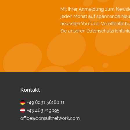
Mit Ihrer Anmeldung zum Newslet
jeden Monat auf spannende Neu
neuesten YouTube-Veröffentlic
Sie unseren
Datenschutzrichtlini
Fußbereich
Kontakt
+49 8031 58180 11
+43 463 219095
office@consultnetwork.com