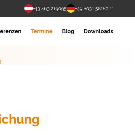
+43 463 219095
+49 8031 58180 11
ferenzen
Termine
Blog
Downloads
g
lichung