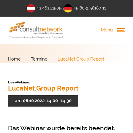
+43 463 219095
+49 8031 58180 11
Menü
Home
Termine
LucaNet.Group Report
Live-Webinar:
LucaNet.Group Report
am 06.10.2022, 14:00–14:30
Das Webinar wurde bereits beendet.