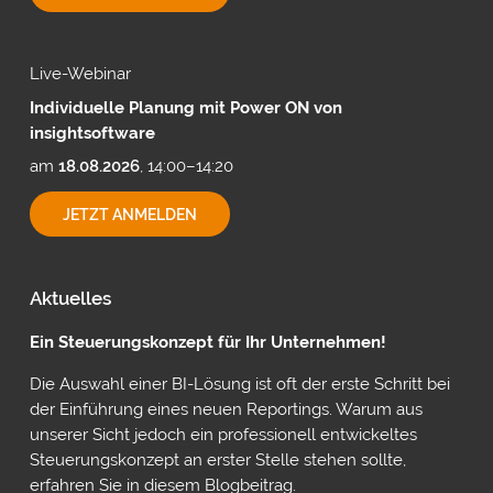
MIT
CUBEWARE
Live-Webinar
Individuelle Planung mit Power ON von
insightsoftware
am
18.08.2026
, 14:00–14:20
INDIVIDUELLE
JETZT ANMELDEN
PLANUNG
MIT
POWER
ON
Aktuelles
VON
INSIGHTSOFTWARE
Ein Steuerungskonzept für Ihr Unternehmen!
Die Auswahl einer BI-Lösung ist oft der erste Schritt bei
der Einführung eines neuen Reportings. Warum aus
unserer Sicht jedoch ein professionell entwickeltes
Steuerungskonzept an erster Stelle stehen sollte,
erfahren Sie in diesem Blogbeitrag.