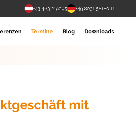
+43 463 219095
+49 8031 58180 11
ferenzen
Termine
Blog
Downloads
ektgeschäft mit