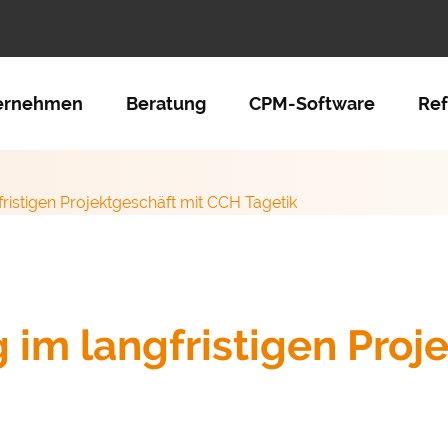
tion überspringen
ernehmen
Beratung
CPM-Software
Re
fristigen Projektgeschäft mit CCH Tagetik
g im langfristigen Proj