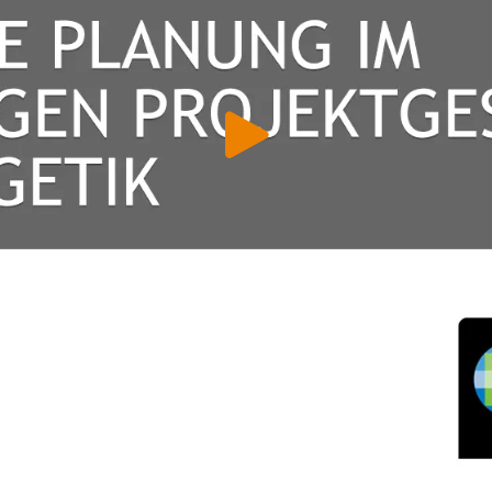
 & Datenschutz­einstellungen
ustimmung möchten wir Google Analytics (anonymisierte
tistik), Google Maps (Routenplanung) und YouTube (Videos) 
setzen. Dabei werden Daten (z. B. Ihre IP-Adresse) an diese A