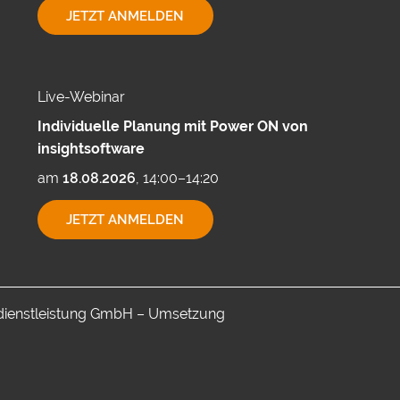
EXPORTMÖGLICHKEITEN
JETZT ANMELDEN
MIT
CUBEWARE
Live-Webinar
Individuelle Planung mit Power ON von
insightsoftware
am
18.08.2026
, 14:00–14:20
INDIVIDUELLE
JETZT ANMELDEN
PLANUNG
MIT
POWER
ON
VON
INSIGHTSOFTWARE
-dienstleistung GmbH – Umsetzung