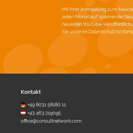
Mit Ihrer Anmeldung zum Newslet
jeden Monat auf spannende Neu
neuesten YouTube-Veröffentlic
Sie unseren
Datenschutzrichtlini
Fußbereich
Kontakt
+49 8031 58180 11
+43 463 219095
office@consultnetwork.com