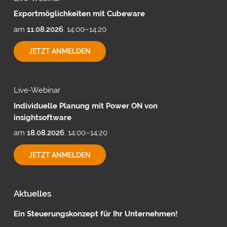
Exportmöglichkeiten mit Cubeware
am
11.08.2026
, 14:00–14:20
EXPORTMÖGLICHKEITEN
JETZT ANMELDEN
MIT
CUBEWARE
Live-Webinar
Individuelle Planung mit Power ON von
insightsoftware
am
18.08.2026
, 14:00–14:20
INDIVIDUELLE
JETZT ANMELDEN
PLANUNG
MIT
POWER
ON
Aktuelles
VON
INSIGHTSOFTWARE
Ein Steuerungskonzept für Ihr Unternehmen!