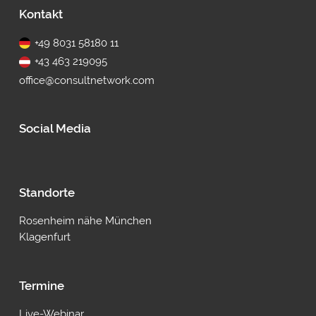
Fußbereich
Kontakt
+49 8031 58180 11
+43 463 219095
office@consultnetwork.com
Social Media
Standorte
Rosenheim nähe München
Klagenfurt
Termine
Live-Webinar