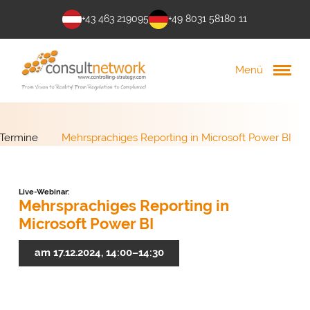
+43 463 219095
+49 8031 58180 11
Menü
Termine
Mehrsprachiges Reporting in Microsoft Power BI
Live-Webinar:
Mehrsprachiges Reporting in
Microsoft Power BI
am 17.12.2024, 14:00–14:30