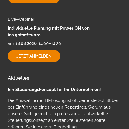
MIT
CUBEWARE
Live-Webinar
Individuelle Planung mit Power ON von
insightsoftware
am
18.08.2026
, 14:00–14:20
INDIVIDUELLE
JETZT ANMELDEN
PLANUNG
MIT
POWER
ON
Aktuelles
VON
INSIGHTSOFTWARE
Ein Steuerungskonzept für Ihr Unternehmen!
Die Auswahl einer BI-Lösung ist oft der erste Schritt bei
der Einführung eines neuen Reportings. Warum aus
unserer Sicht jedoch ein professionell entwickeltes
Steuerungskonzept an erster Stelle stehen sollte,
erfahren Sie in diesem Blogbeitrag.