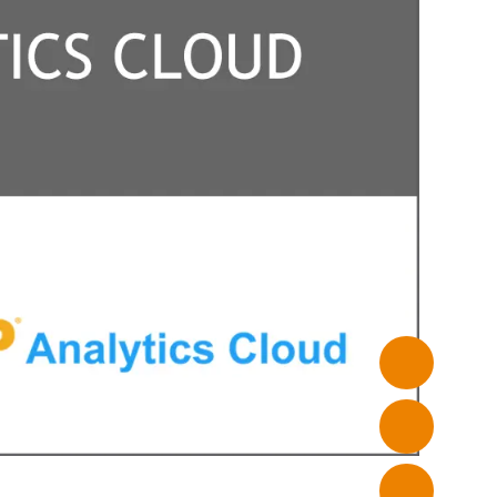
PRIVATSPHÄRE-
EINSTELLUNGEN
auf unserer
nbieter
freuen.