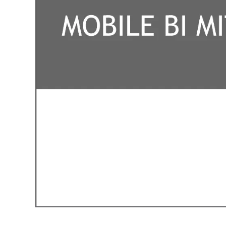
Cookie-
Mit Ihrer Z
Besuchersta
Website ein
übertragen 