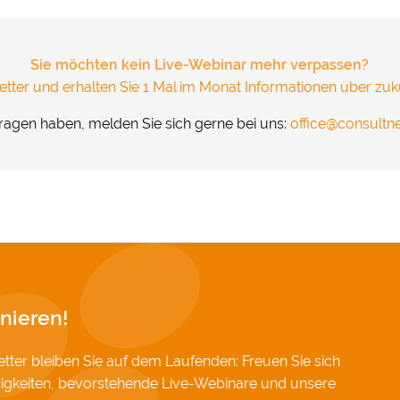
.
&
Datenschutz
Sie möchten kein Live-Webinar mehr verpassen?
tter und erhalten Sie 1 Mal im Monat Informationen über zuk
ragen haben, melden Sie sich gerne bei uns:
office@consult
nieren!
ter bleiben Sie auf dem Laufenden: Freuen Sie sich
igkeiten, bevorstehende Live-Webinare und unsere