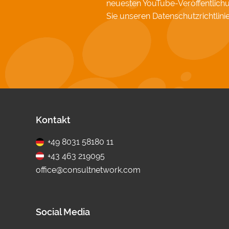
neuesten YouTube-Veröffentlic
Sie unseren
Datenschutzrichtlini
Fußbereich
Kontakt
+49 8031 58180 11
+43 463 219095
office@consultnetwork.com
Social Media