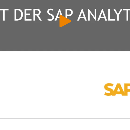
 & Datenschutz­einstellungen
ustimmung möchten wir Google Analytics (anonymisierte
tistik), Google Maps (Routenplanung) und YouTube (Videos) 
setzen. Dabei werden Daten (z. B. Ihre IP-Adresse) an diese A
und Cookies gesetzt. Über Ihre Zustimmung würden wir uns 