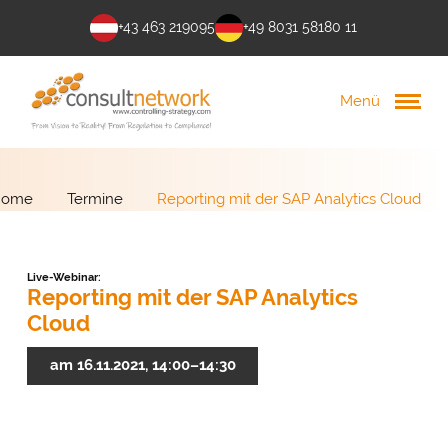
+43 463 219095
+49 8031 58180 11
Menü
Home
Termine
Reporting mit der SAP Analytics Cloud
Live-Webinar:
Reporting mit der SAP Analytics
Cloud
am 16.11.2021, 14:00–14:30