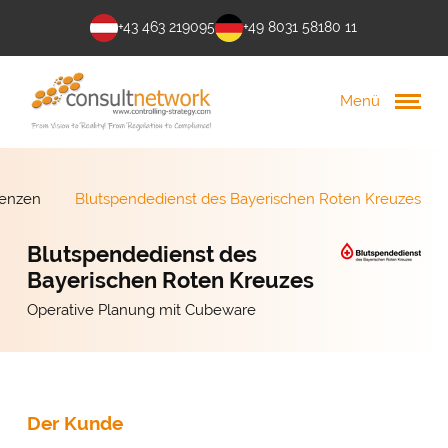
+43 463 219095
+49 8031 58180 11
Menü
renzen
Blutspendedienst des Bayerischen Roten Kreuzes
Blutspendedienst des
Bayerischen Roten Kreuzes
Operative Planung mit Cubeware
Der Kunde