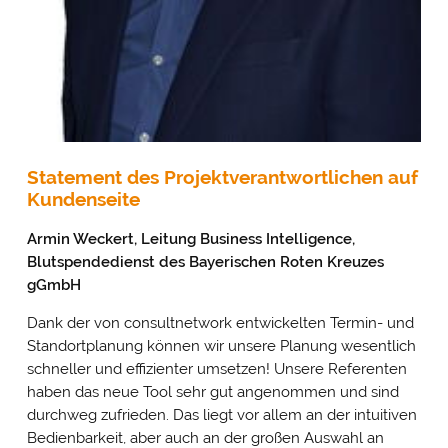
Statement des Projektverantwortlichen auf
Kundenseite
Armin Weckert, Leitung Business Intelligence,
Cookie- & Datenschutz­einstellungen
Blutspendedienst des Bayerischen Roten Kreuzes
PRIV
gGmbH
Mit Ihrer Zustimmung möchten wir Google Analytics
EINS
(anonymisierte Besucherstatistik), Google Maps
(Routenplanung) und YouTube (Videos) auf unserer Website
Dank der von consultnetwork entwickelten Termin- und
einsetzen. Dabei werden Daten (z. B. Ihre IP-Adresse) an diese
Standortplanung können wir unsere Planung wesentlich
Anbieter übertragen und Cookies gesetzt. Über Ihre
schneller und effizienter umsetzen! Unsere Referenten
Zustimmung würden wir uns freuen. Vielen Dank.
haben das neue Tool sehr gut angenommen und sind
Impressum
&
Datenschutz
durchweg zufrieden. Das liegt vor allem an der intuitiven
Bedienbarkeit, aber auch an der großen Auswahl an