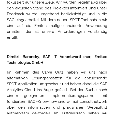
fokussiert auf unsere Ziele. Wir wurden regelmäßig über
den aktuellen Stand des Projektes informiert und unser
Cookie- & Datenschutz­einstellungen
PRIV
Feedback wurde umgehend berücksichtigt und in die
Mit Ihrer Zustimmung möchten wir Google Analytics
EINS
SAC eingearbeitet. Mit dem neuen SPOT Tool haben wir
(anonymisierte Besucherstatistik), Google Maps
eine auf die Emitec maßgeschneiderte Anwendung
(Routenplanung) und YouTube (Videos) auf unserer Website
einsetzen. Dabei werden Daten (z. B. Ihre IP-Adresse) an diese
erhalten, die all unsere Anforderungen vollständig
Anbieter übertragen und Cookies gesetzt. Über Ihre
erfüllt.
Zustimmung würden wir uns freuen. Vielen Dank.
Impressum
&
Datenschutz
Dimitri Baronsky, SAP IT Verantwortlicher, Emitec
Technologies GmbH
Im Rahmen des Carve Outs haben wir uns nach
alternativen Lösungsansätzen für die abzulösende
SPOT-Applikation umgeschaut und haben dabei die SAP
Analytics Cloud ins Auge gefasst. Bei der Suche nach
einem geeigneten Implementierungspartner mit
fundiertem SAC -Know-how sind wir auf consultnetwork
über den informativen und praxisnahen Webauftritt
aufmerksam geworden. Im Erstgespräch haben wir