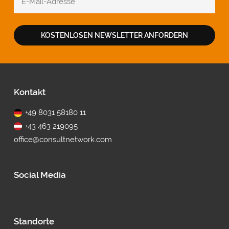
KOSTENLOSEN NEWSLETTER ANFORDERN
Fußbereich
Kontakt
+49 8031 58180 11
+43 463 219095
office@consultnetwork.com
Social Media
Standorte