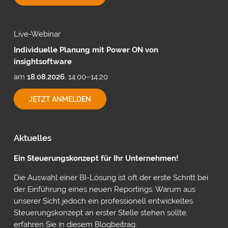
MIT
CUBEWARE
Live-Webinar
Individuelle Planung mit Power ON von
insightsoftware
am
18.08.2026
, 14:00–14:20
INDIVIDUELLE
JETZT ANMELDEN
PLANUNG
MIT
POWER
ON
Aktuelles
VON
INSIGHTSOFTWARE
Ein Steuerungskonzept für Ihr Unternehmen!
Die Auswahl einer BI-Lösung ist oft der erste Schritt bei
der Einführung eines neuen Reportings. Warum aus
unserer Sicht jedoch ein professionell entwickeltes
Steuerungskonzept an erster Stelle stehen sollte,
erfahren Sie in diesem Blogbeitrag.