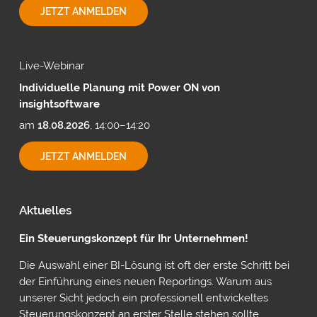
EXPORTMÖGLICHKEITEN
JETZT ANMELDEN
MIT
CUBEWARE
Live-Webinar
Individuelle Planung mit Power ON von
insightsoftware
am
18.08.2026
, 14:00–14:20
INDIVIDUELLE
JETZT ANMELDEN
PLANUNG
MIT
POWER
ON
Aktuelles
VON
INSIGHTSOFTWARE
Ein Steuerungskonzept für Ihr Unternehmen!
Die Auswahl einer BI-Lösung ist oft der erste Schritt bei
der Einführung eines neuen Reportings. Warum aus
unserer Sicht jedoch ein professionell entwickeltes
Steuerungskonzept an erster Stelle stehen sollte,