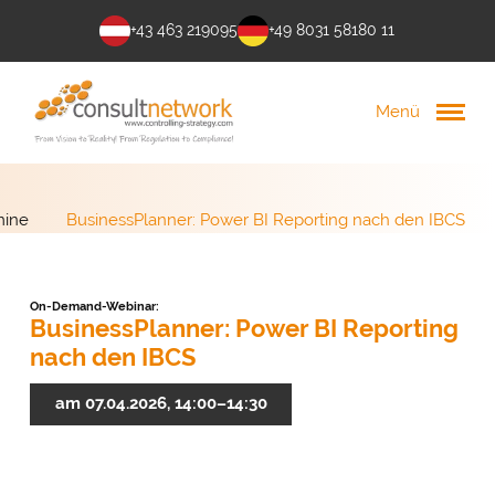
+43 463 219095
+49 8031 58180 11
Menü
mine
BusinessPlanner: Power BI Reporting nach den IBCS
On-Demand-Webinar:
BusinessPlanner: Power BI Reporting
nach den IBCS
am 07.04.2026, 14:00–14:30