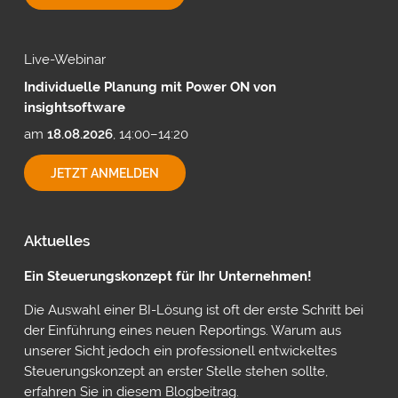
MIT
CUBEWARE
Live-Webinar
Individuelle Planung mit Power ON von
insightsoftware
am
18.08.2026
, 14:00–14:20
INDIVIDUELLE
JETZT ANMELDEN
PLANUNG
MIT
POWER
ON
Aktuelles
VON
INSIGHTSOFTWARE
Ein Steuerungskonzept für Ihr Unternehmen!
Die Auswahl einer BI-Lösung ist oft der erste Schritt bei
der Einführung eines neuen Reportings. Warum aus
unserer Sicht jedoch ein professionell entwickeltes
Steuerungskonzept an erster Stelle stehen sollte,
erfahren Sie in diesem Blogbeitrag.