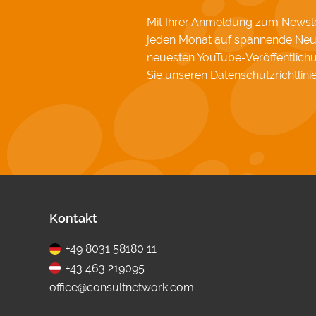
Mit Ihrer Anmeldung zum Newslet
jeden Monat auf spannende Neu
neuesten YouTube-Veröffentlic
Sie unseren
Datenschutzrichtlini
Fußbereich
Kontakt
+49 8031 58180 11
+43 463 219095
office@consultnetwork.com