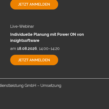
EXPORTMÖGLICHKEITEN
JETZT ANMELDEN
MIT
CUBEWARE
Live-Webinar
Individuelle Planung mit Power ON von
insightsoftware
am
18.08.2026
, 14:00–14:20
INDIVIDUELLE
JETZT ANMELDEN
PLANUNG
MIT
POWER
ON
VON
INSIGHTSOFTWARE
-dienstleistung GmbH – Umsetzung