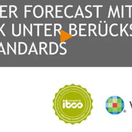
 & Datenschutz­einstellungen
ustimmung möchten wir Google Analytics (anonymisierte
tistik), Google Maps (Routenplanung) und YouTube (Videos) 
setzen. Dabei werden Daten (z. B. Ihre IP-Adresse) an diese A