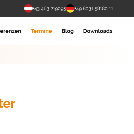
+43 463 219095
+49 8031 58180 11
ferenzen
Termine
Blog
Downloads
ter