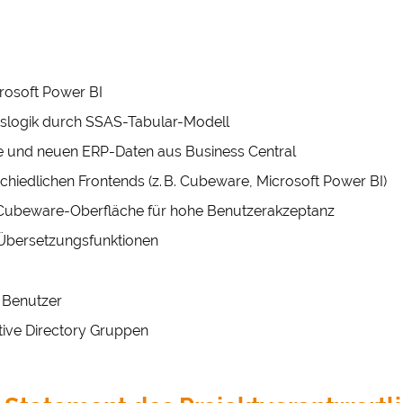
und Cookies gesetzt. Über Ihre Zustimmung würden wir uns 
.
&
Datenschutz
rosoft Power BI
slogik durch SSAS-Tabular-Modell
e und neuen ERP-Daten aus Business Central
schiedlichen Frontends (z. B. Cubeware, Microsoft Power BI)
 Cubeware-Oberfläche für hohe Benutzerakzeptanz
Übersetzungsfunktionen
e Benutzer
tive Directory Gruppen