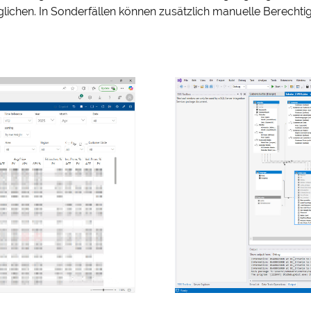
glichen. In Sonderfällen können zusätzlich manuelle Berecht
 & Datenschutz­einstellungen
ustimmung möchten wir Google Analytics (anonymisierte
tistik), Google Maps (Routenplanung) und YouTube (Videos) 
setzen. Dabei werden Daten (z. B. Ihre IP-Adresse) an diese A