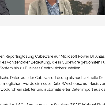
den Reportinglösung Cubeware auf Microsoft Power BI. Anlass
r es von zentraler Bedeutung, die in Cubeware gewohnten Fu
ystem hin zu Business Central sicherzustellen.
torische Daten aus der Cubeware-Lösung als auch aktuelle
ermöglichen, wurde ein neues Data-Warehouse auf Basis von
), wodurch ein stabiler und automatisierter Datenimport aus 
dell mit SQL Server Analysis Services (SSAS) in Visual Studio 