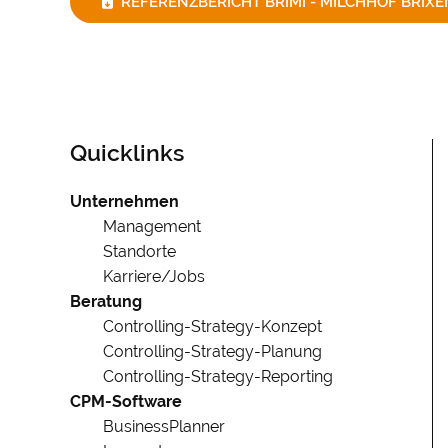
REFERENZBERICHT BRIMI - MILCHHOF BRIX
Quicklinks
Navigation
Unternehmen
überspringen
Management
Standorte
Karriere/Jobs
Beratung
Controlling-Strategy-Konzept
Controlling-Strategy-Planung
Controlling-Strategy-Reporting
CPM-Software
BusinessPlanner