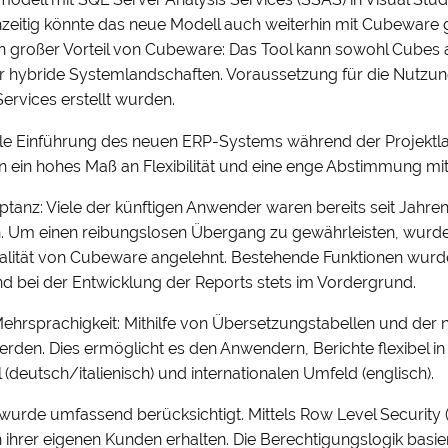
chzeitig könnte das neue Modell auch weiterhin mit Cubeware
in großer Vorteil von Cubeware: Das Tool kann sowohl Cubes 
e für hybride Systemlandschaften. Voraussetzung für die Nut
Services erstellt wurden.
ele Einführung des neuen ERP-Systems während der Projektla
n ein hohes Maß an Flexibilität und eine enge Abstimmung m
tanz: Viele der künftigen Anwender waren bereits seit Jahre
en. Um einen reibungslosen Übergang zu gewährleisten, wurde
alität von Cubeware angelehnt. Bestehende Funktionen wurd
nd bei der Entwicklung der Reports stets im Vordergrund.
Mehrsprachigkeit: Mithilfe von Übersetzungstabellen und der 
den. Dies ermöglicht es den Anwendern, Berichte flexibel in 
deutsch/italienisch) und internationalen Umfeld (englisch).
rde umfassend berücksichtigt. Mittels Row Level Security (
n ihrer eigenen Kunden erhalten. Die Berechtigungslogik basie