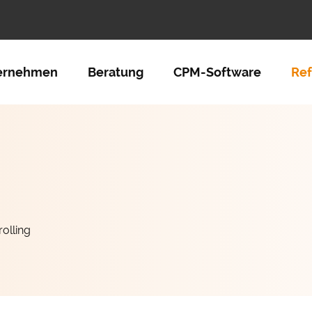
tion überspringen
ernehmen
Beratung
CPM-Software
Re
olling