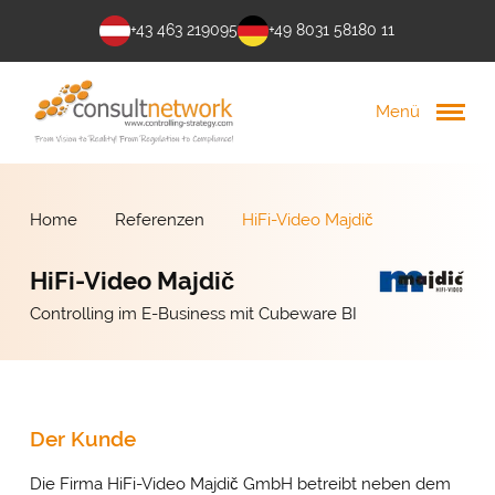
+43 463 219095
+49 8031 58180 11
Menü
Home
Referenzen
HiFi-Video Majdič
HiFi-Video Majdič
Controlling im E-Business mit Cubeware BI
Der Kunde
Die Firma HiFi-Video Majdič GmbH betreibt neben dem