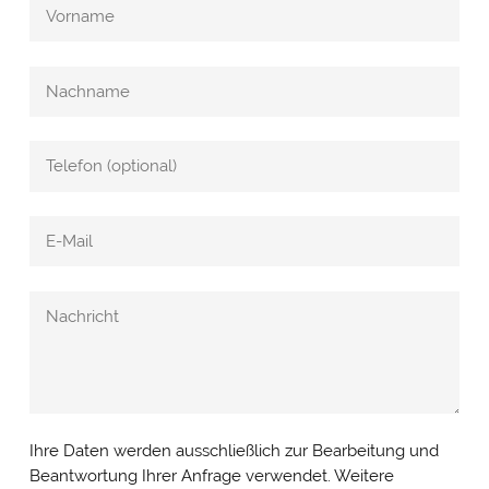
Cookie- & Datenschutz­einstellungen
PRIV
Mit Ihrer Zustimmung möchten wir Google Analytics
EINS
Ihre Daten werden ausschließlich zur Bearbeitung und
(anonymisierte Besucherstatistik), Google Maps
Beantwortung Ihrer Anfrage verwendet. Weitere
(Routenplanung) und YouTube (Videos) auf unserer Website