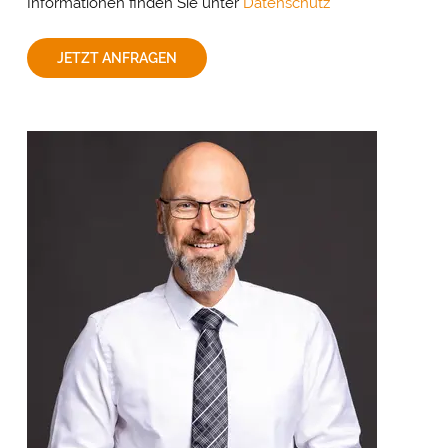
Informationen finden Sie unter
Datenschutz
einsetzen. Dabei werden Daten (z. B. Ihre IP-Adresse) an diese
Anbieter übertragen und Cookies gesetzt. Über Ihre
Zustimmung würden wir uns freuen. Vielen Dank.
JETZT ANFRAGEN
Impressum
&
Datenschutz