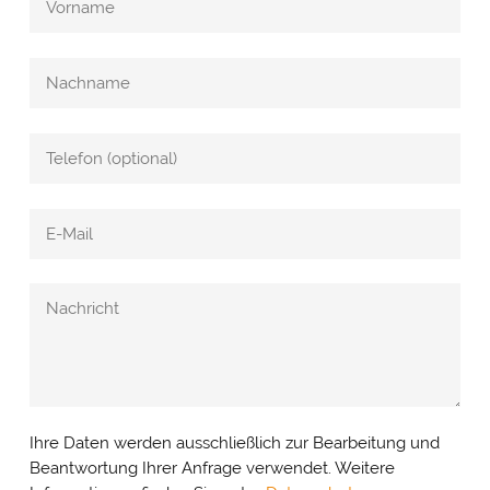
Cookie- & Datenschutz­einstellungen
PRIV
Ihre Daten werden ausschließlich zur Bearbeitung und
Mit Ihrer Zustimmung möchten wir Google Analytics
EINS
(anonymisierte Besucherstatistik), Google Maps
Beantwortung Ihrer Anfrage verwendet. Weitere
(Routenplanung) und YouTube (Videos) auf unserer Website