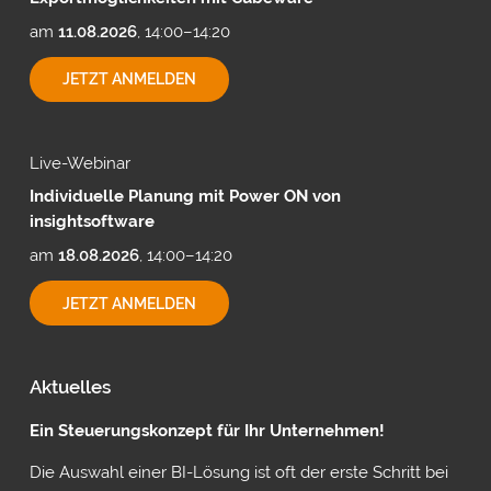
am
11.08.2026
, 14:00–14:20
EXPORTMÖGLICHKEITEN
JETZT ANMELDEN
MIT
CUBEWARE
Live-Webinar
Individuelle Planung mit Power ON von
insightsoftware
am
18.08.2026
, 14:00–14:20
INDIVIDUELLE
JETZT ANMELDEN
PLANUNG
MIT
POWER
ON
Aktuelles
VON
INSIGHTSOFTWARE
Ein Steuerungskonzept für Ihr Unternehmen!
Die Auswahl einer BI-Lösung ist oft der erste Schritt bei