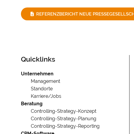
Website ein
übertragen 
REFERENZBERICHT NEUE PRESSEGESELLSCH
Vielen Dank
Impressum
Quicklinks
Navigation
Unternehmen
überspringen
Management
Standorte
Karriere/Jobs
Beratung
Controlling-Strategy-Konzept
Controlling-Strategy-Planung
Controlling-Strategy-Reporting
CPM-Software