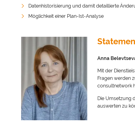
Datenhistorisierung und damit detaillierte Änder
Möglichkeit einer Plan-Ist-Analyse
Statement
Anna Belevtseva
Mit der Dienstlei
Fragen werden zü
consultnetwork ha
Die Umsetzung de
Cookie-
auswerten zu kö
Mit Ihrer Z
Besuchersta