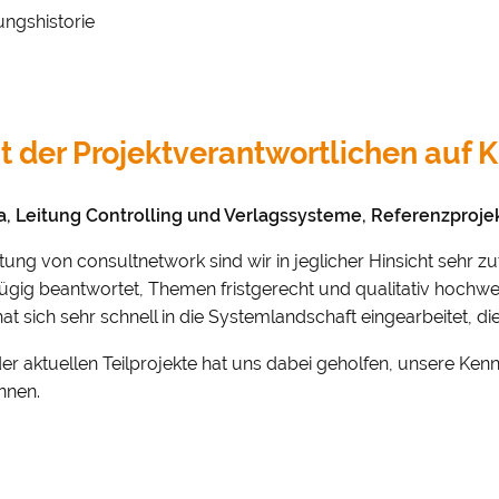
ungshistorie
 der Projektverantwortlichen auf 
, Leitung Controlling und Verlagssysteme, Referenzproj
stung von consultnetwork sind wir in jeglicher Hinsicht sehr zu
gig beantwortet, Themen fristgerecht und qualitativ hochwer
t sich sehr schnell in die Systemlandschaft eingearbeitet, di
r aktuellen Teilprojekte hat uns dabei geholfen, unsere Ken
 & Datenschutz­einstellungen
nnen.
ustimmung möchten wir Google Analytics (anonymisierte
tistik), Google Maps (Routenplanung) und YouTube (Videos) 